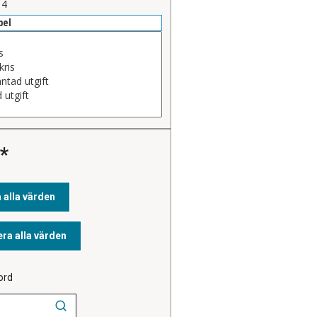
14
bel
ord