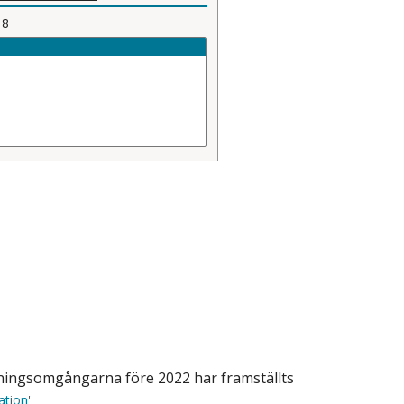
18
ersökningsomgångarna före 2022 har framställts
ation'