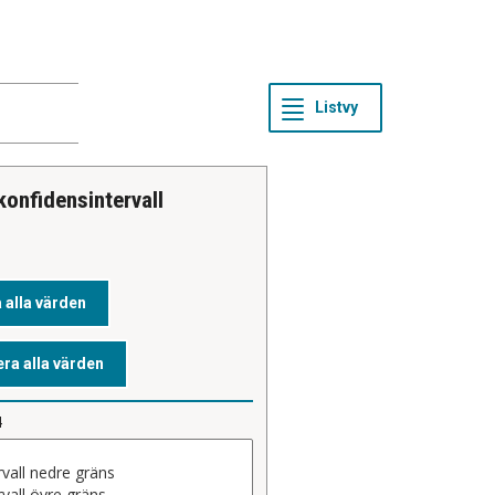
 konfidensintervall
4