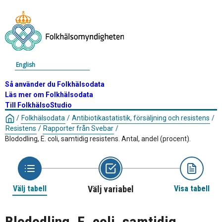
English
Så använder du Folkhälsodata
Läs mer om Folkhälsodata
Till FolkhälsoStudio
/
Folkhälsodata
/
Antibiotikastatistik, försäljning och resistens
/
Resistens
/
Rapporter från Svebar
/
Blododling, E. coli, samtidig resistens. Antal, andel (procent).
Välj tabell
Välj variabel
Visa tabell
Blododling, E. coli, samtidig