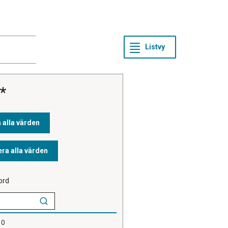
ord
10