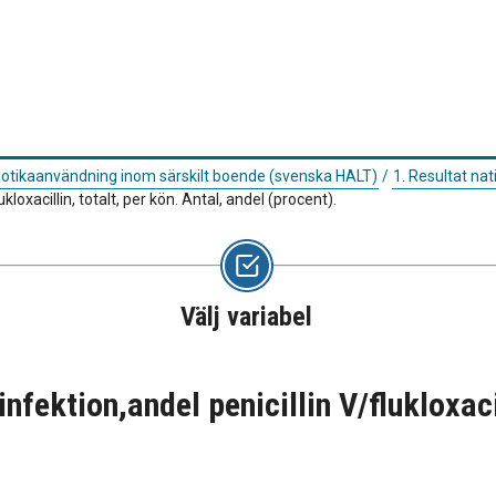
biotikaanvändning inom särskilt boende (svenska HALT)
/
1. Resultat nat
loxacillin, totalt, per kön. Antal, andel (procent).
Välj variabel
fektion,andel penicillin V/flukloxacil